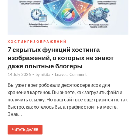
Х О С Т И Н Г И З О Б Р А Ж Е Н И Й
7 скрытых функций хостинга
изображений, о которых не знают
даже опытные блогеры
14 July 2026
-
by
nikita
-
Leave a Comment
Вы уже перепробовали десяток сервисов для
хранения картинок. Вы знаете, как загрузить файл и
получить ссылку. Но ваш сайт всё ещё грузится не так
быстро, как хотелось бы, а трафик стоит на месте.
Знак…
ЧИТАТЬ ДАЛЕЕ