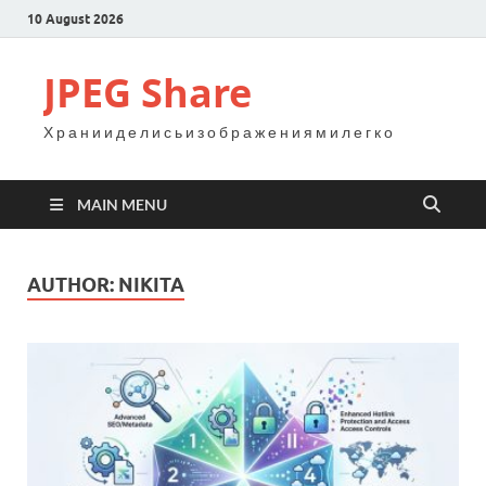
10 August 2026
JPEG Share
Х р а н и и д е л и с ь и з о б р а ж е н и я м и л е г к о
MAIN MENU
AUTHOR:
NIKITA