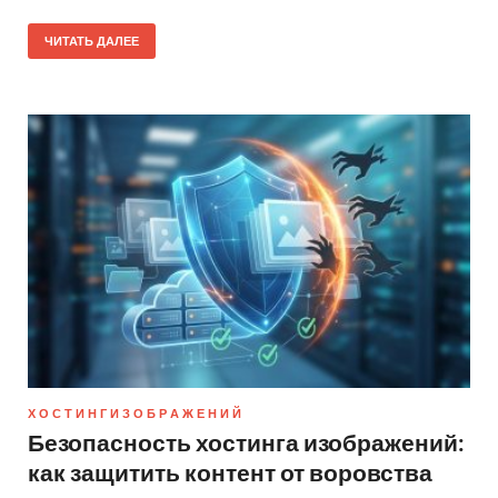
ЧИТАТЬ ДАЛЕЕ
Х О С Т И Н Г И З О Б Р А Ж Е Н И Й
Безопасность хостинга изображений:
как защитить контент от воровства