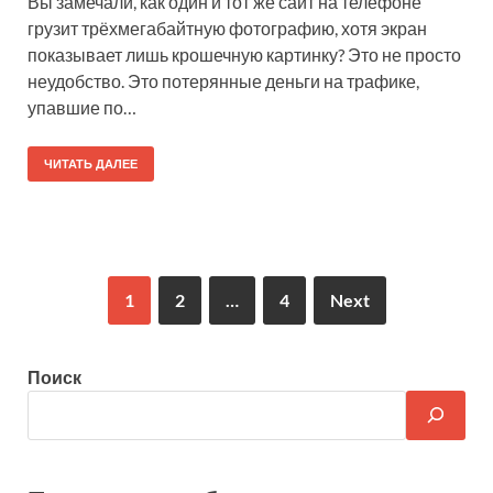
Вы замечали, как один и тот же сайт на телефоне
грузит трёхмегабайтную фотографию, хотя экран
показывает лишь крошечную картинку? Это не просто
неудобство. Это потерянные деньги на трафике,
упавшие по…
ЧИТАТЬ ДАЛЕЕ
1
2
…
4
Next
Поиск