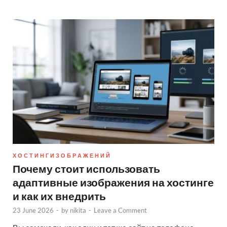
Х О С Т И Н Г И З О Б Р А Ж Е Н И Й
Почему стоит использовать
адаптивные изображения на хостинге
и как их внедрить
23 June 2026
-
by
nikita
-
Leave a Comment