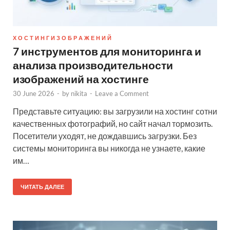
Х О С Т И Н Г И З О Б Р А Ж Е Н И Й
7 инструментов для мониторинга и
анализа производительности
изображений на хостинге
30 June 2026
-
by
nikita
-
Leave a Comment
Представьте ситуацию: вы загрузили на хостинг сотни
качественных фотографий, но сайт начал тормозить.
Посетители уходят, не дождавшись загрузки. Без
системы мониторинга вы никогда не узнаете, какие
им…
ЧИТАТЬ ДАЛЕЕ