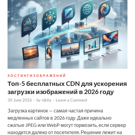
Х О С Т И Н Г И З О Б Р А Ж Е Н И Й
Топ-5 бесплатных CDN для ускорения
загрузки изображений в 2026 году
30 June 2026
-
by
nikita
-
Leave a Comment
Загрузка картинок — самая частая причина
медленных сайтов в 2026 году. Даже идеально
сжатые JPEG или WebP могут тормозить, если сервер
находится далеко от посетителя. Решение лежит на