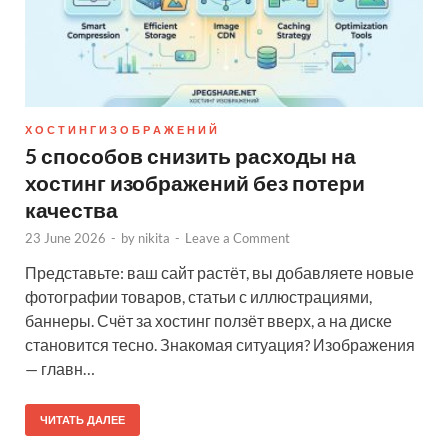
Х О С Т И Н Г И З О Б Р А Ж Е Н И Й
5 способов снизить расходы на
хостинг изображений без потери
качества
23 June 2026
-
by
nikita
-
Leave a Comment
Представьте: ваш сайт растёт, вы добавляете новые
фотографии товаров, статьи с иллюстрациями,
баннеры. Счёт за хостинг ползёт вверх, а на диске
становится тесно. Знакомая ситуация? Изображения
— главн…
ЧИТАТЬ ДАЛЕЕ