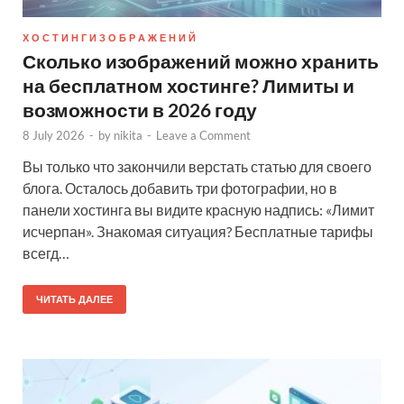
Х О С Т И Н Г И З О Б Р А Ж Е Н И Й
Сколько изображений можно хранить
на бесплатном хостинге? Лимиты и
возможности в 2026 году
8 July 2026
-
by
nikita
-
Leave a Comment
Вы только что закончили верстать статью для своего
блога. Осталось добавить три фотографии, но в
панели хостинга вы видите красную надпись: «Лимит
исчерпан». Знакомая ситуация? Бесплатные тарифы
всегд…
ЧИТАТЬ ДАЛЕЕ