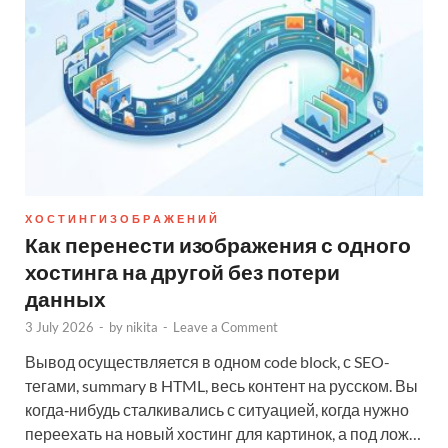
Х О С Т И Н Г И З О Б Р А Ж Е Н И Й
Как перенести изображения с одного
хостинга на другой без потери
данных
3 July 2026
-
by
nikita
-
Leave a Comment
Вывод осуществляется в одном code block, с SEO-
тегами, summary в HTML, весь контент на русском. Вы
когда‑нибудь сталкивались с ситуацией, когда нужно
переехать на новый хостинг для картинок, а под лож…