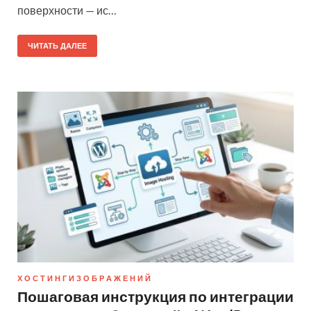
поверхности — ис…
ЧИТАТЬ ДАЛЕЕ
Х О С Т И Н Г И З О Б Р А Ж Е Н И Й
Пошаговая инструкция по интеграции