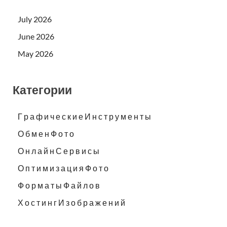
July 2026
June 2026
May 2026
Категории
Г р а ф и ч е с к и е И н с т р у м е н т ы
О б м е н Ф о т о
О н л а й н С е р в и с ы
О п т и м и з а ц и я Ф о т о
Ф о р м а т ы Ф а й л о в
Х о с т и н г И з о б р а ж е н и й