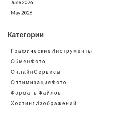
June 2026
May 2026
Категории
Г р а ф и ч е с к и е И н с т р у м е н т ы
О б м е н Ф о т о
О н л а й н С е р в и с ы
О п т и м и з а ц и я Ф о т о
Ф о р м а т ы Ф а й л о в
Х о с т и н г И з о б р а ж е н и й