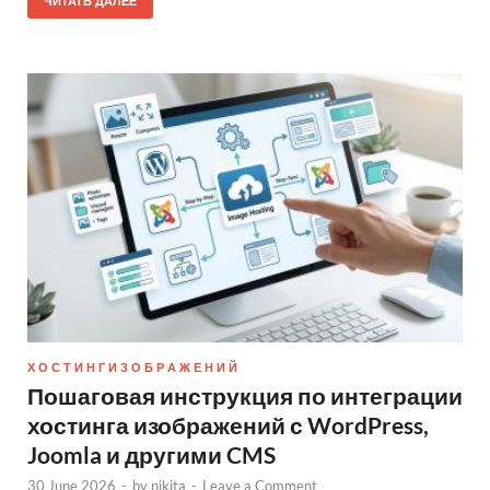
ЧИТАТЬ ДАЛЕЕ
Х О С Т И Н Г И З О Б Р А Ж Е Н И Й
Пошаговая инструкция по интеграции
хостинга изображений с WordPress,
Joomla и другими CMS
30 June 2026
-
by
nikita
-
Leave a Comment