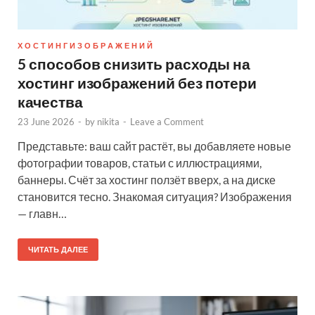
Х О С Т И Н Г И З О Б Р А Ж Е Н И Й
5 способов снизить расходы на
хостинг изображений без потери
качества
23 June 2026
-
by
nikita
-
Leave a Comment
Представьте: ваш сайт растёт, вы добавляете новые
фотографии товаров, статьи с иллюстрациями,
баннеры. Счёт за хостинг ползёт вверх, а на диске
становится тесно. Знакомая ситуация? Изображения
— главн…
ЧИТАТЬ ДАЛЕЕ