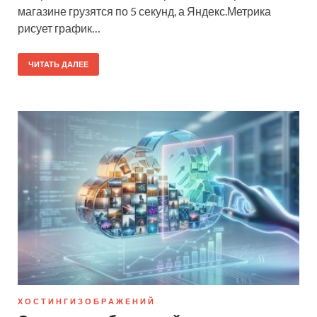
магазине грузятся по 5 секунд, а Яндекс.Метрика
рисует график…
ЧИТАТЬ ДАЛЕЕ
Х О С Т И Н Г И З О Б Р А Ж Е Н И Й