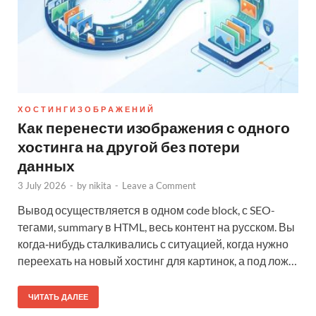
Х О С Т И Н Г И З О Б Р А Ж Е Н И Й
Как перенести изображения с одного
хостинга на другой без потери
данных
3 July 2026
-
by
nikita
-
Leave a Comment
Вывод осуществляется в одном code block, с SEO-
тегами, summary в HTML, весь контент на русском. Вы
когда‑нибудь сталкивались с ситуацией, когда нужно
переехать на новый хостинг для картинок, а под лож…
ЧИТАТЬ ДАЛЕЕ