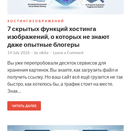
Х О С Т И Н Г И З О Б Р А Ж Е Н И Й
7 скрытых функций хостинга
изображений, о которых не знают
даже опытные блогеры
14 July 2026
-
by
nikita
-
Leave a Comment
Вы уже перепробовали десяток сервисов для
хранения картинок. Вы знаете, как загрузить файл и
получить ссылку. Но ваш сайт всё ещё грузится не так
быстро, как хотелось бы, а трафик стоит на месте.
Знак…
ЧИТАТЬ ДАЛЕЕ