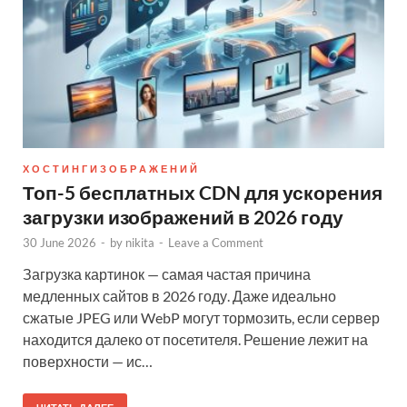
Х О С Т И Н Г И З О Б Р А Ж Е Н И Й
Топ-5 бесплатных CDN для ускорения
загрузки изображений в 2026 году
30 June 2026
-
by
nikita
-
Leave a Comment
Загрузка картинок — самая частая причина
медленных сайтов в 2026 году. Даже идеально
сжатые JPEG или WebP могут тормозить, если сервер
находится далеко от посетителя. Решение лежит на
поверхности — ис…