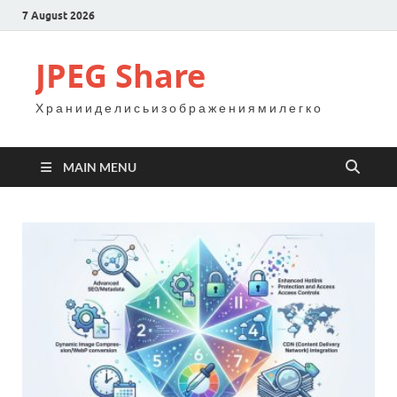
7 August 2026
JPEG Share
Х р а н и и д е л и с ь и з о б р а ж е н и я м и л е г к о
MAIN MENU