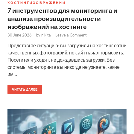
Х О С Т И Н Г И З О Б Р А Ж Е Н И Й
7 инструментов для мониторинга и
анализа производительности
изображений на хостинге
30 June 2026
-
by
nikita
-
Leave a Comment
Представьте ситуацию: вы загрузили на хостинг сотни
качественных фотографий, но сайт начал тормозить.
Посетители уходят, не дождавшись загрузки. Без
системы мониторинга вы никогда не узнаете, какие
им…
ЧИТАТЬ ДАЛЕЕ