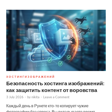
Х О С Т И Н Г И З О Б Р А Ж Е Н И Й
Безопасность хостинга изображений:
как защитить контент от воровства
3 July 2026
-
by
nikita
-
Leave a Comment
Каждый день в Рунете кто-то копирует чужие
фотографии без спроса. Вы вкладываете время,