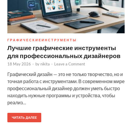
Г Р А Ф И Ч Е С К И Е И Н С Т Р У М Е Н Т Ы
Лучшие графические инструменты
для профессиональных дизайнеров
18 May 2026
-
by
nikita
-
Leave a Comment
Графический дизайн — это не только творчество, но и
точная работа с инструментами. В современном мире
профессиональный дизайнер должен уметь быстро
находить нужные программы и устройства, чтобы
реализ…
ЧИТАТЬ ДАЛЕЕ