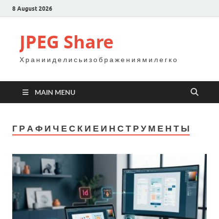
8 August 2026
JPEG Share
Х р а н и и д е л и с ь и з о б р а ж е н и я м и л е г к о
MAIN MENU
Г Р А Ф И Ч Е С К И Е И Н С Т Р У М Е Н Т Ы