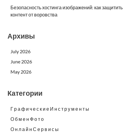
Безопасность хостинга изображений: как защитить
контент от воровства
Архивы
July 2026
June 2026
May 2026
Категории
Г р а ф и ч е с к и е И н с т р у м е н т ы
О б м е н Ф о т о
О н л а й н С е р в и с ы