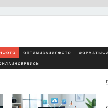
о
Н Ф О Т О
О П Т И М И З А Ц И Я Ф О Т О
Ф О Р М А Т Ы Ф А
О Н Л А Й Н С Е Р В И С Ы