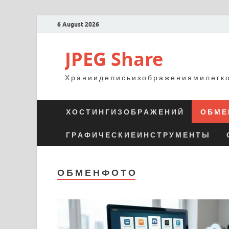
6 August 2026
JPEG Share
Х р а н и и д е л и с ь и з о б р а ж е н и я м и л е г к 
Х О С Т И Н Г И З О Б Р А Ж Е Н И Й
О Б М Е 
Г Р А Ф И Ч Е С К И Е И Н С Т Р У М Е Н Т Ы
О Б М Е Н Ф О Т О