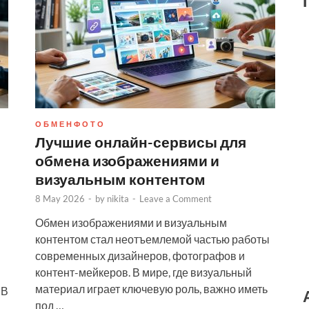
О Б М Е Н Ф О Т О
Лучшие онлайн-сервисы для
обмена изображениями и
визуальным контентом
8 May 2026
-
by
nikita
-
Leave a Comment
Обмен изображениями и визуальным
контентом стал неотъемлемой частью работы
современных дизайнеров, фотографов и
контент-мейкеров. В мире, где визуальный
материал играет ключевую роль, важно иметь
 В
под …