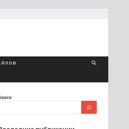
 Й Л О В
Поиск