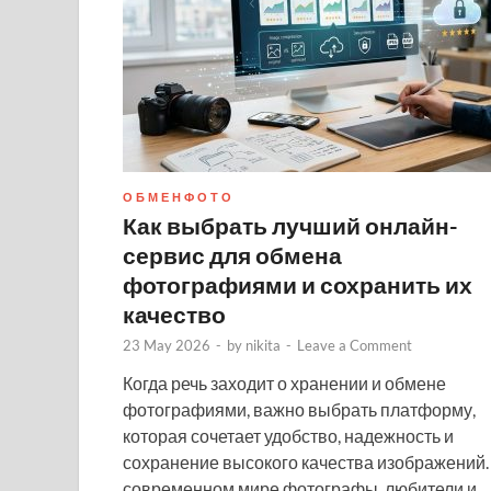
О Б М Е Н Ф О Т О
Как выбрать лучший онлайн-
сервис для обмена
фотографиями и сохранить их
качество
23 May 2026
-
by
nikita
-
Leave a Comment
Когда речь заходит о хранении и обмене
фотографиями, важно выбрать платформу,
которая сочетает удобство, надежность и
сохранение высокого качества изображений.
современном мире фотографы, любители и…