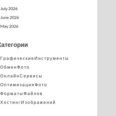
July 2026
June 2026
May 2026
Категории
Г р а ф и ч е с к и е И н с т р у м е н т ы
О б м е н Ф о т о
О н л а й н С е р в и с ы
О п т и м и з а ц и я Ф о т о
Ф о р м а т ы Ф а й л о в
Х о с т и н г И з о б р а ж е н и й