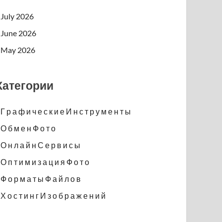
July 2026
June 2026
May 2026
Категории
Г р а ф и ч е с к и е И н с т р у м е н т ы
О б м е н Ф о т о
О н л а й н С е р в и с ы
О п т и м и з а ц и я Ф о т о
Ф о р м а т ы Ф а й л о в
Х о с т и н г И з о б р а ж е н и й