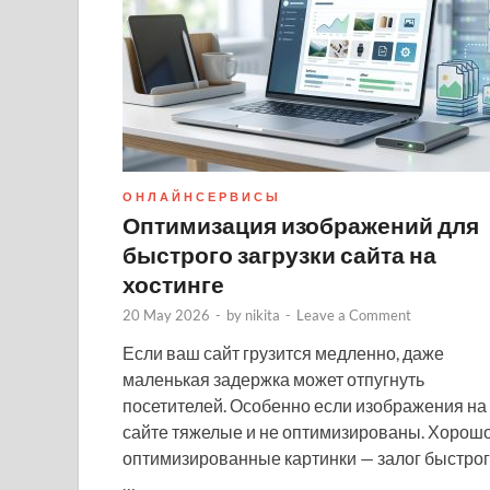
О Н Л А Й Н С Е Р В И С Ы
Оптимизация изображений для
быстрого загрузки сайта на
хостинге
20 May 2026
-
by
nikita
-
Leave a Comment
Если ваш сайт грузится медленно, даже
маленькая задержка может отпугнуть
посетителей. Особенно если изображения на
сайте тяжелые и не оптимизированы. Хорош
оптимизированные картинки — залог быстро
…