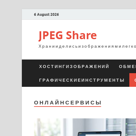
6 August 2026
JPEG Share
Х р а н и и д е л и с ь и з о б р а ж е н и я м и л е г к 
Х О С Т И Н Г И З О Б Р А Ж Е Н И Й
О Б М Е 
Г Р А Ф И Ч Е С К И Е И Н С Т Р У М Е Н Т Ы
О Н Л А Й Н С Е Р В И С Ы