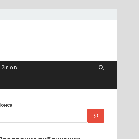
 Й Л О В
Поиск