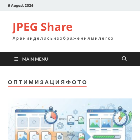
6 August 2026
JPEG Share
Х р а н и и д е л и с ь и з о б р а ж е н и я м и л е г к о
MAIN MENU
О П Т И М И З А Ц И Я Ф О Т О