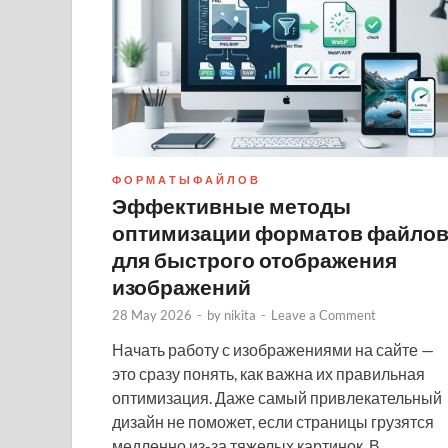
Ф О Р М А Т Ы Ф А Й Л О В
Эффективные методы
оптимизации форматов файло
для быстрого отображения
изображений
28 May 2026
-
by
nikita
-
Leave a Comment
Начать работу с изображениями на сайте —
это сразу понять, как важна их правильная
оптимизация. Даже самый привлекательный
дизайн не поможет, если страницы грузятся
медленно из-за тяжелых картинок. В …