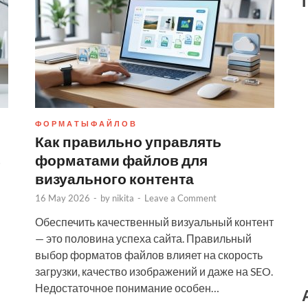
Ф О Р М А Т Ы Ф А Й Л О В
Как правильно управлять
в
форматами файлов для
визуального контента
16 May 2026
-
by
nikita
-
Leave a Comment
Обеспечить качественный визуальный контент
— это половина успеха сайта. Правильный
выбор форматов файлов влияет на скорость
загрузки, качество изображений и даже на SEO.
Недостаточное понимание особен…