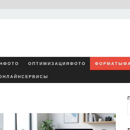
о
Н Ф О Т О
О П Т И М И З А Ц И Я Ф О Т О
Ф О Р М А Т Ы Ф А
О Н Л А Й Н С Е Р В И С Ы