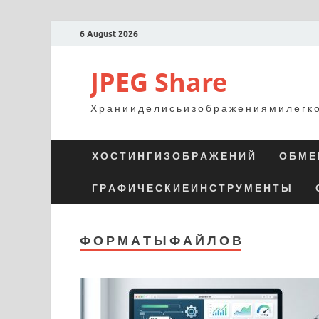
6 August 2026
JPEG Share
Х р а н и и д е л и с ь и з о б р а ж е н и я м и л е г к 
Х О С Т И Н Г И З О Б Р А Ж Е Н И Й
О Б М Е 
Г Р А Ф И Ч Е С К И Е И Н С Т Р У М Е Н Т Ы
Ф О Р М А Т Ы Ф А Й Л О В