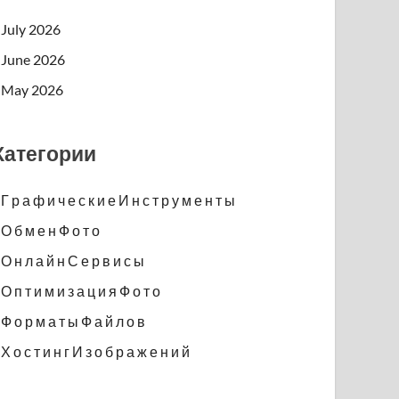
July 2026
June 2026
May 2026
Категории
Г р а ф и ч е с к и е И н с т р у м е н т ы
О б м е н Ф о т о
О н л а й н С е р в и с ы
О п т и м и з а ц и я Ф о т о
Ф о р м а т ы Ф а й л о в
Х о с т и н г И з о б р а ж е н и й