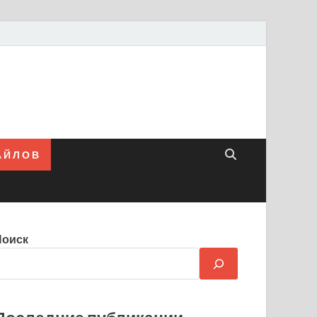
 Й Л О В
Поиск