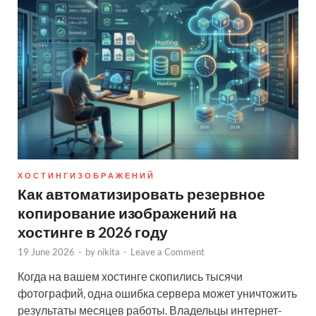
Х О С Т И Н Г И З О Б Р А Ж Е Н И Й
Как автоматизировать резервное
копирование изображений на
хостинге в 2026 году
19 June 2026
-
by
nikita
-
Leave a Comment
Когда на вашем хостинге скопились тысячи
фотографий, одна ошибка сервера может уничтожить
результаты месяцев работы. Владельцы интернет-