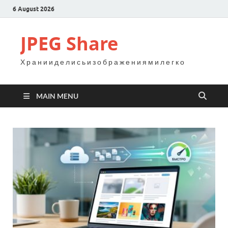
6 August 2026
JPEG Share
Х р а н и и д е л и с ь и з о б р а ж е н и я м и л е г к о
MAIN MENU