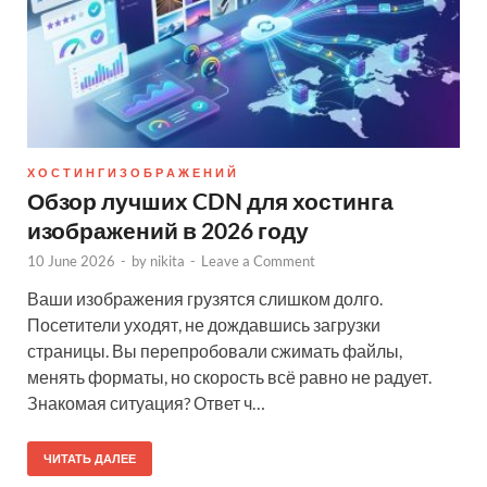
Х О С Т И Н Г И З О Б Р А Ж Е Н И Й
Обзор лучших CDN для хостинга
изображений в 2026 году
10 June 2026
-
by
nikita
-
Leave a Comment
Ваши изображения грузятся слишком долго.
Посетители уходят, не дождавшись загрузки
страницы. Вы перепробовали сжимать файлы,
менять форматы, но скорость всё равно не радует.
Знакомая ситуация? Ответ ч…
ЧИТАТЬ ДАЛЕЕ