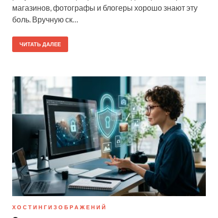
магазинов, фотографы и блогеры хорошо знают эту
боль. Вручную ск…
ЧИТАТЬ ДАЛЕЕ
Х О С Т И Н Г И З О Б Р А Ж Е Н И Й