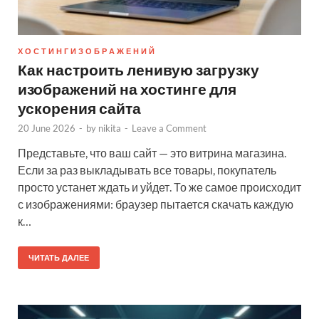
Х О С Т И Н Г И З О Б Р А Ж Е Н И Й
Как настроить ленивую загрузку
изображений на хостинге для
ускорения сайта
20 June 2026
-
by
nikita
-
Leave a Comment
Представьте, что ваш сайт — это витрина магазина.
Если за раз выкладывать все товары, покупатель
просто устанет ждать и уйдет. То же самое происходит
с изображениями: браузер пытается скачать каждую
к…
ЧИТАТЬ ДАЛЕЕ