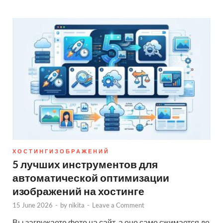
Х О С Т И Н Г И З О Б Р А Ж Е Н И Й
5 лучших инструментов для
автоматической оптимизации
изображений на хостинге
15 June 2026
-
by
nikita
-
Leave a Comment
Вы загружаете фото на сайт, а оно само сжимается до