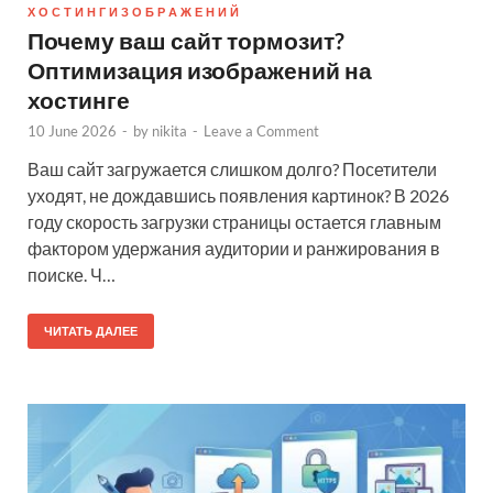
Х О С Т И Н Г И З О Б Р А Ж Е Н И Й
Почему ваш сайт тормозит?
Оптимизация изображений на
хостинге
10 June 2026
-
by
nikita
-
Leave a Comment
Ваш сайт загружается слишком долго? Посетители
уходят, не дождавшись появления картинок? В 2026
году скорость загрузки страницы остается главным
фактором удержания аудитории и ранжирования в
поиске. Ч…
ЧИТАТЬ ДАЛЕЕ