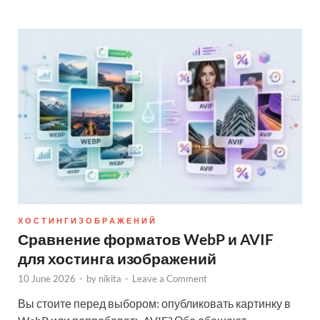
Х О С Т И Н Г И З О Б Р А Ж Е Н И Й
Сравнение форматов WebP и AVIF
для хостинга изображений
10 June 2026
-
by
nikita
-
Leave a Comment
Вы стоите перед выбором: опубликовать картинку в