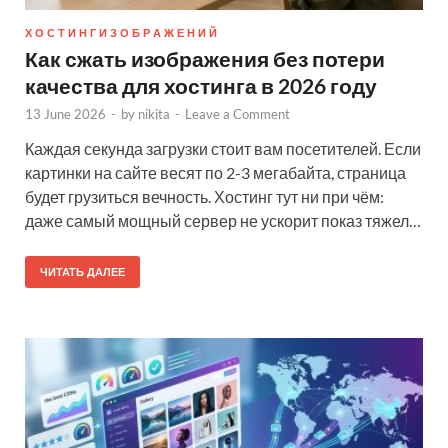
Х О С Т И Н Г И З О Б Р А Ж Е Н И Й
Как сжать изображения без потери
качества для хостинга в 2026 году
13 June 2026
-
by
nikita
-
Leave a Comment
Каждая секунда загрузки стоит вам посетителей. Если
картинки на сайте весят по 2-3 мегабайта, страница
будет грузиться вечность. Хостинг тут ни при чём:
даже самый мощный сервер не ускорит показ тяжел…
ЧИТАТЬ ДАЛЕЕ