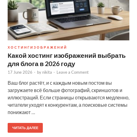
Х О С Т И Н Г И З О Б Р А Ж Е Н И Й
Какой хостинг изображений выбрать
для блога в 2026 году
17 June 2026
-
by
nikita
-
Leave a Comment
Ваш блог растёт, и с каждым новым постом вы
загружаете всё больше фотографий, скриншотов и
иллюстраций. Если страницы открываются медленно,
читатели уходят к конкурентам, а поисковые системы
понижают …
ЧИТАТЬ ДАЛЕЕ