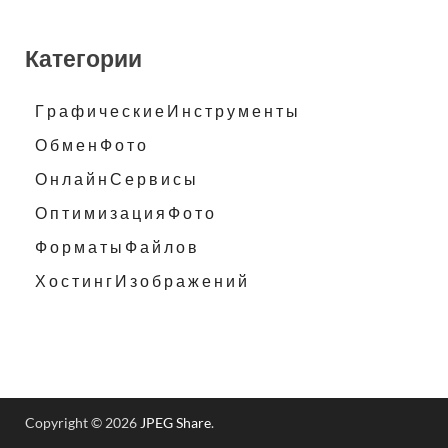
Категории
Г р а ф и ч е с к и е И н с т р у м е н т ы
О б м е н Ф о т о
О н л а й н С е р в и с ы
О п т и м и з а ц и я Ф о т о
Ф о р м а т ы Ф а й л о в
Х о с т и н г И з о б р а ж е н и й
Copyright © 2026
JPEG Share
.