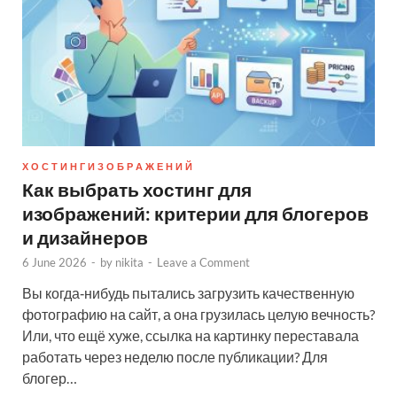
Х О С Т И Н Г И З О Б Р А Ж Е Н И Й
Как выбрать хостинг для
изображений: критерии для блогеров
и дизайнеров
6 June 2026
-
by
nikita
-
Leave a Comment
Вы когда‑нибудь пытались загрузить качественную
фотографию на сайт, а она грузилась целую вечность?
Или, что ещё хуже, ссылка на картинку переставала
работать через неделю после публикации? Для
блогер…