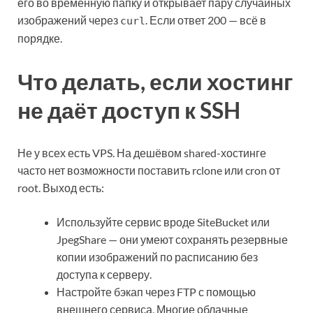
его во временную папку и открывает пару случайных
изображений через
. Если ответ 200 — всё в
curl
порядке.
Что делать, если хостинг
не даёт доступ к SSH
Не у всех есть VPS. На дешёвом shared-хостинге
часто нет возможности поставить rclone или cron от
root. Выход есть:
Используйте сервис вроде SiteBucket или
JpegShare — они умеют сохранять резервные
копии изображений по расписанию без
доступа к серверу.
Настройте бэкап через FTP с помощью
внешнего сервиса. Многие облачные