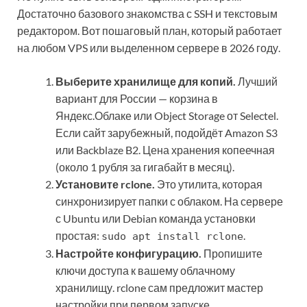
Достаточно базового знакомства с SSH и текстовым
редактором. Вот пошаговый план, который работает
на любом VPS или выделенном сервере в 2026 году.
Выберите хранилище для копий.
Лучший
вариант для России — корзина в
Яндекс.Облаке или Object Storage от Selectel.
Если сайт зарубежный, подойдёт Amazon S3
или Backblaze B2. Цена хранения копеечная
(около 1 рубля за гигабайт в месяц).
Установите rclone.
Это утилита, которая
синхронизирует папки с облаком. На сервере
с Ubuntu или Debian команда установки
простая:
.
sudo apt install rclone
Настройте конфигурацию.
Пропишите
ключи доступа к вашему облачному
хранилищу. rclone сам предложит мастер
настройки при первом запуске.