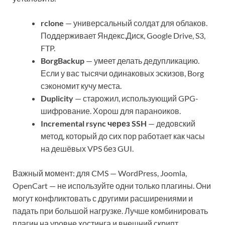
rclone
— универсальный солдат для облаков.
Поддерживает Яндекс.Диск, Google Drive, S3,
FTP.
BorgBackup
— умеет делать дедупликацию.
Если у вас тысячи одинаковых эскизов, Borg
сэкономит кучу места.
Duplicity
— старожил, использующий GPG-
шифрование. Хорош для параноиков.
Incremental rsync через SSH
— дедовский
метод, который до сих пор работает как часы
на дешёвых VPS без GUI.
Важный момент: для CMS — WordPress, Joomla,
OpenCart — не используйте одни только плагины. Они
могут конфликтовать с другими расширениями и
падать при большой нагрузке. Лучше комбинировать
плагин на уровне хостинга и внешний скрипт.