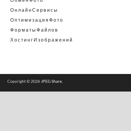
О н л а й н С е р в и с ы
О п т и м и з а ц и я Ф о т о
Ф о р м а т ы Ф а й л о в
Х о с т и н г И з о б р а ж е н и й
Copyright © 2026
JPEG Share
.