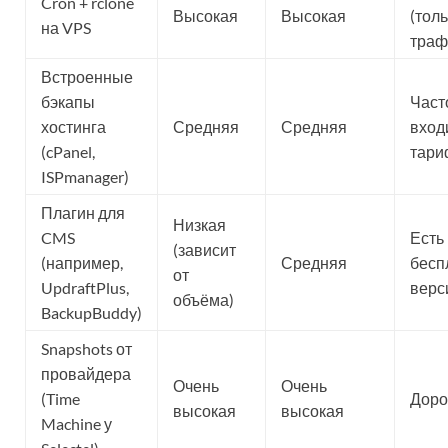
Cron + rclone
Высокая
Высокая
(тол
на VPS
траф
Встроенные
бэкапы
Част
хостинга
Средняя
Средняя
вход
(cPanel,
тари
ISPmanager)
Плагин для
Низкая
CMS
Есть
(зависит
(например,
Средняя
бесп
от
UpdraftPlus,
верс
объёма)
BackupBuddy)
Snapshots от
провайдера
Очень
Очень
(Time
Дор
высокая
высокая
Machine у