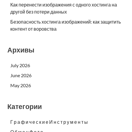
Как перенести изображения с одного хостинга на
другой без потери данных
Безопасность хостинга изображений: как защитить
контент от воровства
Архивы
July 2026
June 2026
May 2026
Категории
Г р а ф и ч е с к и е И н с т р у м е н т ы
О б м е н Ф о т о