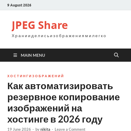
9 August 2026
JPEG Share
Х р а н и и д е л и с ь и з о б р а ж е н и я м и л е г к о
MAIN MENU
Х О С Т И Н Г И З О Б Р А Ж Е Н И Й
Как автоматизировать
резервное копирование
изображений на
хостинге в 2026 году
19 June 2026
-
by
nikita
-
Leave a Comment