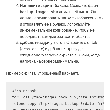
Напишите скрипт бэкапа.
Создайте файл
в домашней папке. Он
backup_images.sh
должен архивировать папку с изображениями
и отправлять её в облако. Используйте
инкрементальное копирование, чтобы не
передавать каждый раз все гигабайты.
Добавьте задачу в cron.
Откройте crontab
(
) и добавьте строку для
crontab -e
ежедневного запуска скрипта в 3 ночи, когда
нагрузка на сервер минимальна.
Пример скрипта (упрощённый вариант):
#!/bin/bash

tar -czf /tmp/images_backup_$(date +%Y%m%d).
rclone copy /tmp/images_backup_$(date +%Y%m%